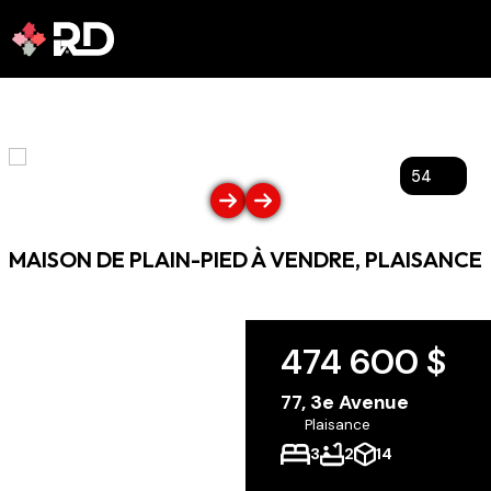
1
/
54
MAISON DE PLAIN-PIED À VENDRE, PLAISANCE
474 600 $
77, 3e Avenue
Plaisance
3
2
14